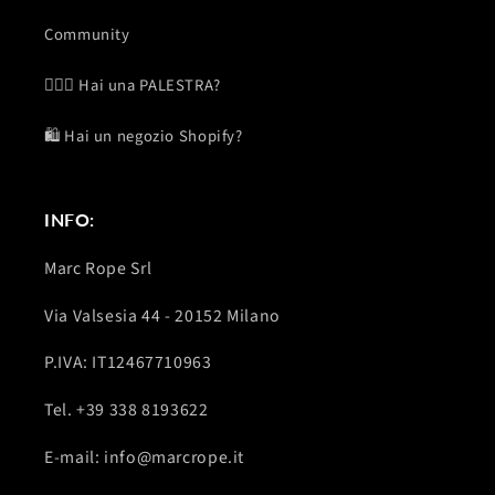
Community
🏋🏽‍♂️ Hai una PALESTRA?
🛍️ Hai un negozio Shopify?
INFO:
Marc Rope Srl
Via Valsesia 44 - 20152 Milano
P.IVA: IT12467710963
Tel. +39 338 8193622
E-mail: info@marcrope.it