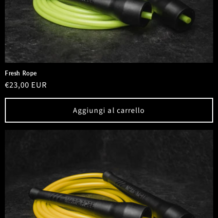
Fresh Rope
Prezzo
€23,00 EUR
di
listino
Aggiungi al carrello