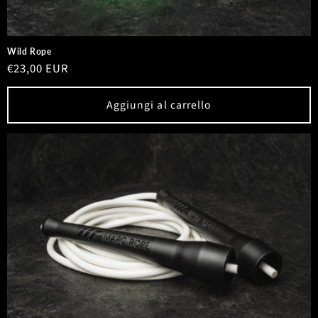
Wild Rope
Prezzo
€23,00 EUR
di
listino
Aggiungi al carrello