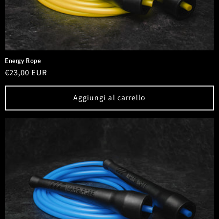
Energy Rope
Prezzo
€23,00 EUR
di
listino
Aggiungi al carrello