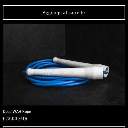
di
listino
Aggiungi al carrello
Deep WAH Rope
Prezzo
€23,00 EUR
di