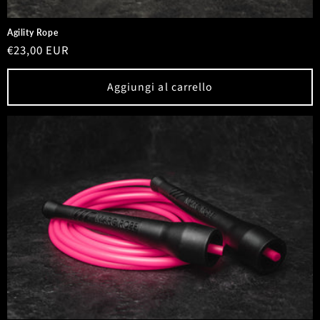
Agility Rope
Prezzo
€23,00 EUR
di
listino
Aggiungi al carrello