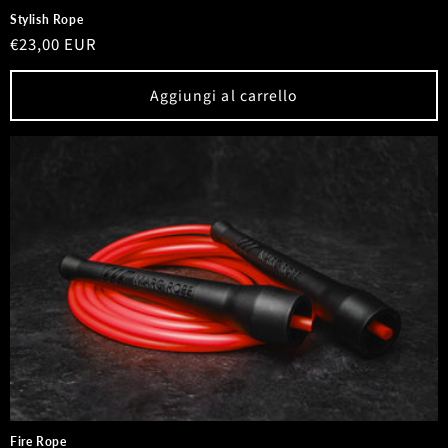
Stylish Rope
Prezzo
€23,00 EUR
di
listino
Aggiungi al carrello
Fire Rope