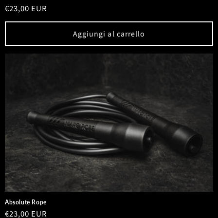
Prezzo
€23,00 EUR
di
listino
Aggiungi al carrello
Absolute Rope
Prezzo
€23,00 EUR