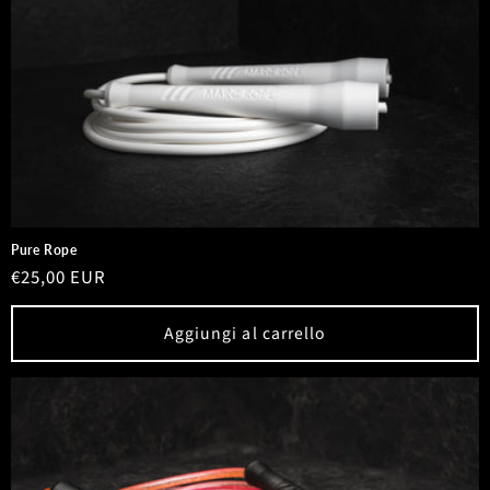
Pure Rope
Prezzo
€25,00 EUR
di
listino
Aggiungi al carrello