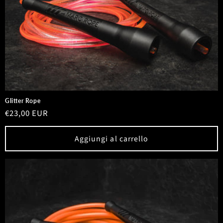
Glitter Rope
Prezzo
€23,00 EUR
di
listino
Aggiungi al carrello