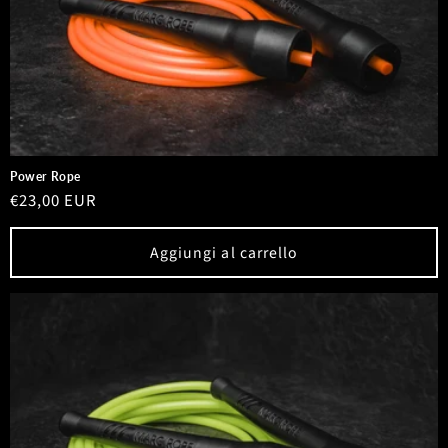
Power Rope
Prezzo
€23,00 EUR
di
listino
Aggiungi al carrello