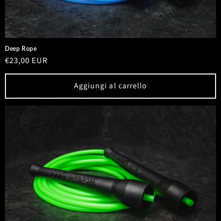
Deep Rope
Prezzo
€23,00 EUR
di
listino
Aggiungi al carrello