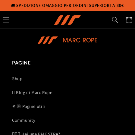
Vai
🚚 SPEDIZIONE OMAGGIO PER ORDINI SUPERIORI A 80€
direttamente
ai contenuti
Carrell
PAGINE
Shop
Il Blog di Marc Rope
🫵🏼 Pagine utili
Community
🏋🏽‍♂️ Hai una PALESTRA?