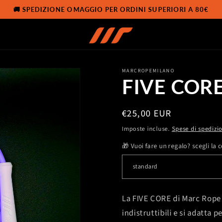
🚚 SPEDIZIONE OMAGGIO PER ORDINI SUPERIORI A 80€
MARCROPEMILANO
FIVE CORE
Prezzo
€25,00 EUR
di
Imposte incluse.
Spese di spedizi
listino
🎁 Vuoi fare un regalo? scegli la
La FIVE CORE di Marc Rope 
indistruttibili e si adatta 