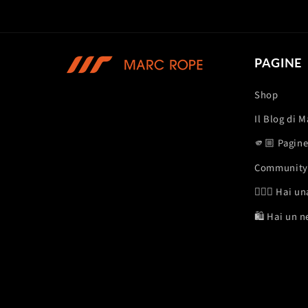
PAGINE
Shop
Il Blog di 
🫵🏼 Pagine 
Community
🏋🏽‍♂️ Hai 
🛍️ Hai un 