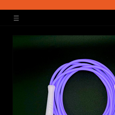
Vai
direttamente
ai contenuti
Passa alle
informazioni
sul prodotto