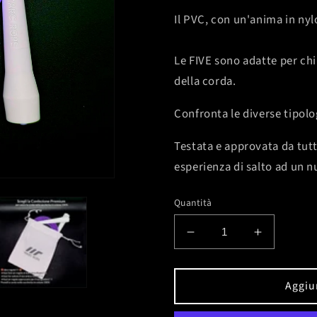
Il PVC, con un'anima in nylo
Le FIVE sono adatte per chi
della corda.
Confronta le diverse tipolo
Testata e approvata da tutti
esperienza di salto ad un nu
Quantità
Diminuisci
Aumenta
quantità
quantità
per
per
FIVE
FIVE
Aggiun
CORE
CORE
Bloom
Bloom