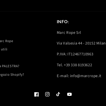
INFO:
Marc Rope Srl
Marc Rope
Via Valsesia 44 - 20152 Mila
utili
P.IVA: IT12467710963
Tel. +39 338 8193622
una PALESTRA?
negozio Shopify?
E-mail: info@marcrope.it
Facebook
Instagram
TikTok
YouTube