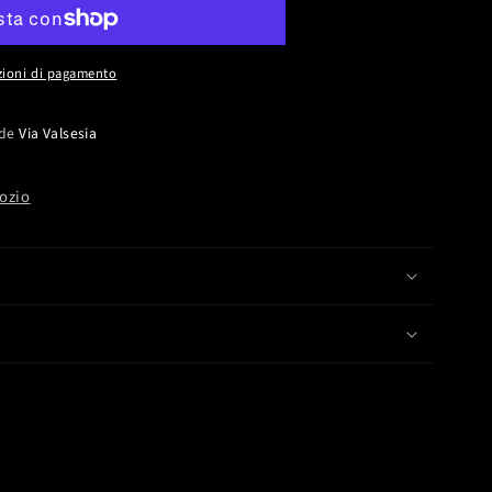
zioni di pagamento
ede
Via Valsesia
gozio