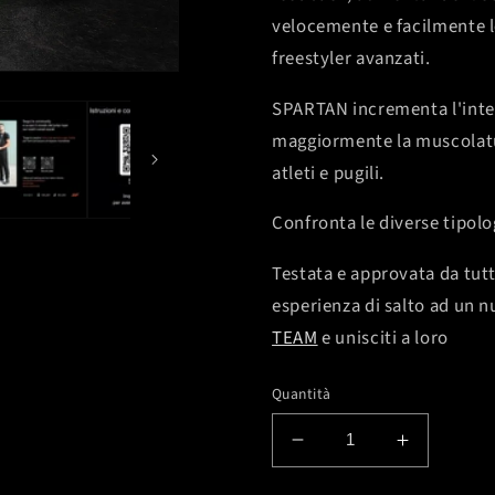
velocemente e facilmente le
freestyler avanzati.
SPARTAN incrementa l'inte
maggiormente la muscolatur
atleti e pugili.
Confronta le diverse tipolo
Testata e approvata da tutt
esperienza di salto ad un n
TEAM
e unisciti a loro
Quantità
Diminuisci
Aumenta
quantità
quantità