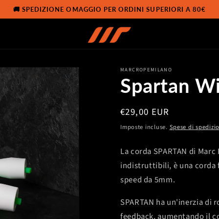
🚚 SPEDIZIONE OMAGGIO PER ORDINI SUPERIORI A 80€
MARCROPEMILANO
Spartan W
Prezzo
€29,00 EUR
di
Imposte incluse.
Spese di spedizi
listino
La corda SPARTAN di Marc R
indistruttibili, è una corda
speed da 5mm.
SPARTAN ha un'inerzia di ro
feedback, aumentando il co