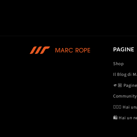
PAGINE
Shop
Il Blog di 
🫵🏼 Pagine 
Community
🏋🏽‍♂️ Hai 
🛍️ Hai un 