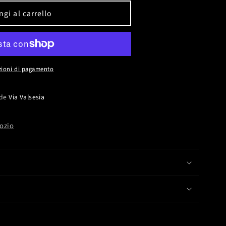
gi al carrello
zioni di pagamento
ede
Via Valsesia
gozio