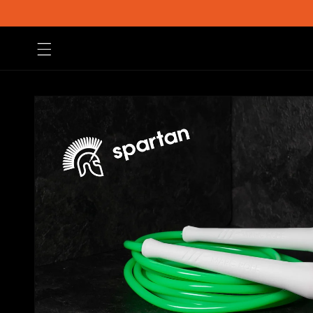
Vai
direttamente
ai contenuti
Passa alle
informazioni
sul prodotto