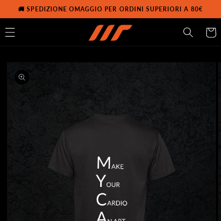
Vai
🚚 SPEDIZIONE OMAGGIO PER ORDINI SUPERIORI A 80€
direttamente
ai contenuti
Carrell
Passa alle
informazioni
sul prodotto