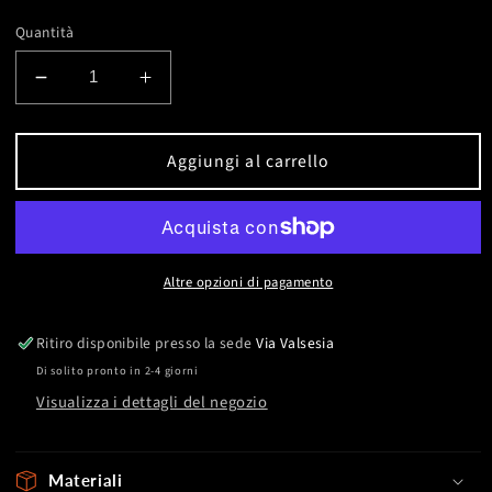
Quantità
Diminuisci
Aumenta
quantità
quantità
per
per
T-
T-
Aggiungi al carrello
Shirt
Shirt
Cotone
Cotone
Organico
Organico
MYCA,
MYCA,
Nera
Nera
Altre opzioni di pagamento
Ritiro disponibile presso la sede
Via Valsesia
Di solito pronto in 2-4 giorni
Visualizza i dettagli del negozio
Materiali