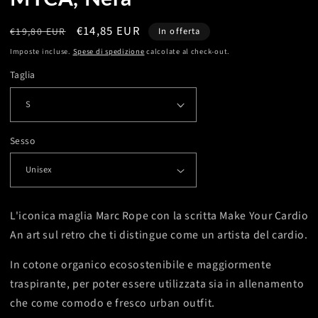
Prezzo
Prezzo
€14,85 EUR
€19,80 EUR
In offerta
di
scontato
Imposte incluse.
Spese di spedizione
calcolate al check-out.
listino
Taglia
Sesso
L'iconica maglia Marc Rope con la scritta Make Your Cardio
An art sul retro che ti distingue come un artista del cardio.
In cotone organico ecosostenibile e maggiormente
traspirante, per poter essere utilizzata sia in allenamento
che come comodo e fresco urban outfit.